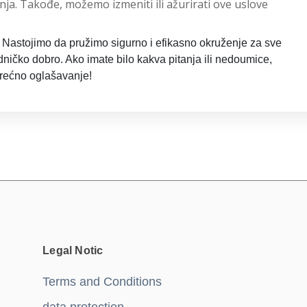
ćenja. Takođe, možemo izmeniti ili ažurirati ove uslove
. Nastojimo da pružimo sigurno i efikasno okruženje za sve
dničko dobro. Ako imate bilo kakva pitanja ili nedoumice,
Srećno oglašavanje!
Legal Notic
Terms and Conditions