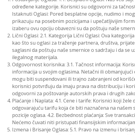
određene kategorije. Korisnici su odgovorni za tačnost 
Istaknuti Oglasi: Pored besplatne opcije, nudimo i mog
prikazuju na posebnim pozicijama i upečatljivijim forma
izaberu ovu opciju obavezni su da poštuju naše smerni
Lični Oglasi: 2.1. Kategorija Lični Oglasi: Ova kategori
kao što su oglasi za traženje partnera, društva, prijate
saglasni da poštuju naše smernice o sadržaju i da se uz
ilegalnog materijala.
Odgovornost korisnika: 3.1. Tačnost informacija: Koris
informacija u svojim oglasima. Netačni ili obmanjujući o
mogu biti suspendovani ili trajno zabranjeni od korišće
korisnici potvrđuju da imaju prava na distribuciju i kori
odgovorni za poštovanje autorskih prava i drugih zako
Plaćanje i Naplata: 4.1. Cene i tarife: Korisnici koji že
odgovarajuću tarifu koja će biti naznačena na našem sa
pozicije oglasa. 4.2. Bezbednost plaćanja: Sve transakc
Nećemo čuvati niti pristupati finansijskim informacija
Izmena i Brisanje Oglasa: 5.1. Pravo na izmenu i bris