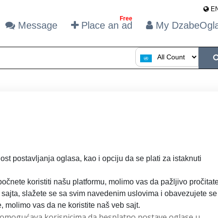
E
Free
Message
Place an ad
My DzabeOg
st postavljanja oglasa, kao i opciju da se plati za istaknuti
čnete koristiti našu platformu, molimo vas da pažljivo pročitat
 sajta, slažete se sa svim navedenim uslovima i obavezujete se
, molimo vas da ne koristite naš veb sajt.
ajt omogućava korisnicima da besplatno postave oglase u