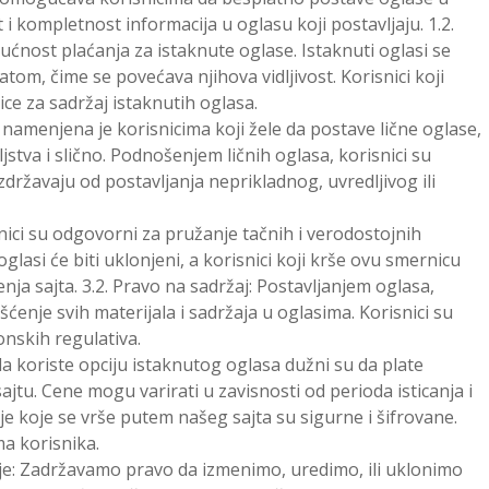
i kompletnost informacija u oglasu koji postavljaju. 1.2.
ućnost plaćanja za istaknute oglase. Istaknuti oglasi se
tom, čime se povećava njihova vidljivost. Korisnici koji
ce za sadržaj istaknutih oglasa.
ja namenjena je korisnicima koji žele da postave lične oglase,
ljstva i slično. Podnošenjem ličnih oglasa, korisnici su
državaju od postavljanja neprikladnog, uvredljivog ili
nici su odgovorni za pružanje tačnih i verodostojnih
glasi će biti uklonjeni, a korisnici koji krše ovu smernicu
nja sajta. 3.2. Pravo na sadržaj: Postavljanjem oglasa,
šćenje svih materijala i sadržaja u oglasima. Korisnici su
nskih regulativa.
le da koriste opciju istaknutog oglasa dužni su da plate
jtu. Cene mogu varirati u zavisnosti od perioda isticanja i
ije koje se vrše putem našeg sajta su sigurne i šifrovane.
ma korisnika.
anje: Zadržavamo pravo da izmenimo, uredimo, ili uklonimo