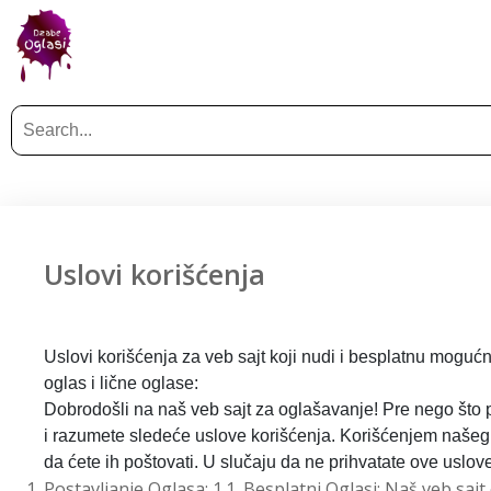
Uslovi korišćenja
Uslovi korišćenja za veb sajt koji nudi i besplatnu mogućno
oglas i lične oglase:
Dobrodošli na naš veb sajt za oglašavanje! Pre nego što po
i razumete sledeće uslove korišćenja. Korišćenjem našeg
da ćete ih poštovati. U slučaju da ne prihvatate ove uslove
Postavljanje Oglasa: 1.1. Besplatni Oglasi: Naš veb s