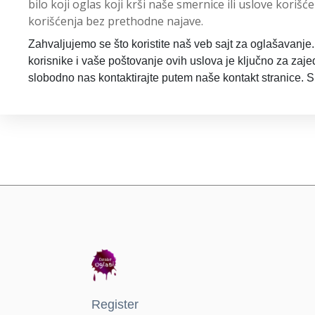
bilo koji oglas koji krši naše smernice ili uslove koriš
korišćenja bez prethodne najave.
Zahvaljujemo se što koristite naš veb sajt za oglašavanje
korisnike i vaše poštovanje ovih uslova je ključno za zaje
slobodno nas kontaktirajte putem naše kontakt stranice. 
Register