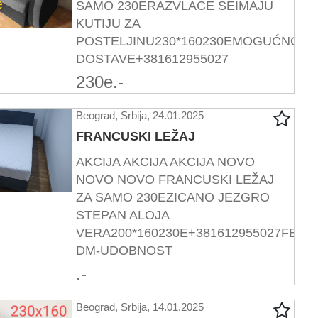
SAMO 230ERAZVLACE SEIMAJU
KUTIJU ZA
POSTELJINU230*160230EMOGUĆNOST
DOSTAVE+381612955027
230e.-
Beograd, Srbija, 24.01.2025
FRANCUSKI LEŽAJ
AKCIJA AKCIJA AKCIJA NOVO
NOVO NOVO FRANCUSKI LEŽAJ
ZA SAMO 230EZICANO JEZGRO
STEPAN ALOJA
VERA200*160230E+381612955027FB-
DM-UDOBNOST
.-
Beograd, Srbija, 14.01.2025