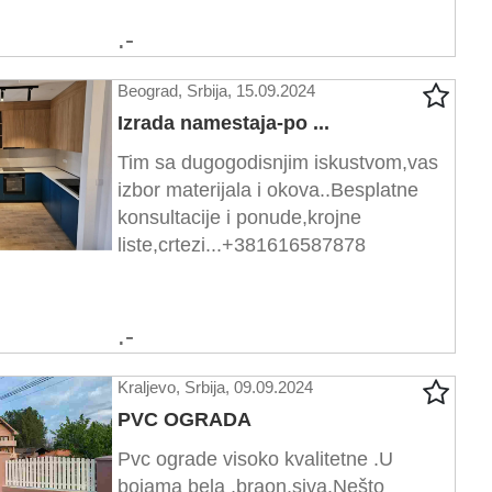
.-
Beograd, Srbija, 15.09.2024
Izrada namestaja-po ...
Tim sa dugogodisnjim iskustvom,vas
izbor materijala i okova..Besplatne
konsultacije i ponude,krojne
liste,crtezi...+381616587878
.-
Kraljevo, Srbija, 09.09.2024
PVC OGRADA
Pvc ograde visoko kvalitetne .U
bojama bela ,braon,siva.Nešto