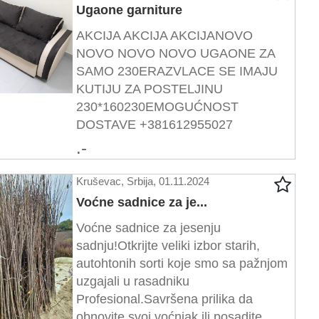
Ugaone garniture
AKCIJA AKCIJA AKCIJANOVO
NOVO NOVO NOVO UGAONE ZA
SAMO 230ERAZVLACE SE IMAJU
KUTIJU ZA POSTELJINU
230*160230EMOGUĆNOST
DOSTAVE +381612955027
.-
Kruševac, Srbija, 01.11.2024
Voćne sadnice za je...
Voćne sadnice za jesenju
sadnju!Otkrijte veliki izbor starih,
autohtonih sorti koje smo sa pažnjom
uzgajali u rasadniku
Profesional.Savršena prilika da
obnovite svoj voćnjak ili posadite