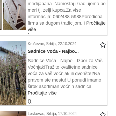
medijapana. Namestaj izradjujemo po
meri tj. zelji kupca.Za vise
informacija: 060/488-5988Porodicna
firma sa dugom tradicijom. I
Pročitajte
više
.-
Kruševac, Srbija, 22.10.2024
Sadnice Voća - Najbo...
Sadnice Voća - Najbolji Izbor za Vaš
Voćnjak!Tražite kvalitetne sadnice
voća za vaš voćnjak ili dvorište?Na
pravom ste mestu! U ponudi imamo
širok asortiman voćnih sadnica
Pročitajte više
0.-
Leskovac, Srbija, 17.10.2024