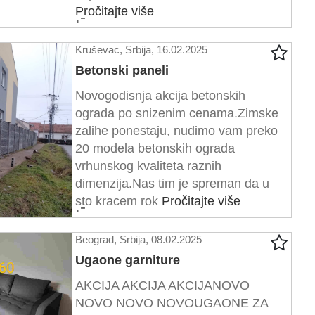
Pročitajte više
.-
Kruševac, Srbija, 16.02.2025
Betonski paneli
Novogodisnja akcija betonskih
ograda po snizenim cenama.Zimske
zalihe ponestaju, nudimo vam preko
20 modela betonskih ograda
vrhunskog kvaliteta raznih
dimenzija.Nas tim je spreman da u
sto kracem rok
Pročitajte više
.-
Beograd, Srbija, 08.02.2025
Ugaone garniture
AKCIJA AKCIJA AKCIJANOVO
NOVO NOVO NOVOUGAONE ZA