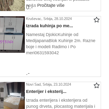
ne&s
Pročitajte više
0.-
Kruševac, Srbija, 28.10.2024
Izrada kuhinja po me...
Namestaj DjokicKuhinje od
MedijapanaBlok Kuhinje 2m. Razne
boje i modeli Radimo i Po
meri0631593042
.-
Novi Sad, Srbija, 23.10.2024
Enterijer i eksterij...
Izrada enterijera i eksterijera od
punog drveta, plocastog materijala i