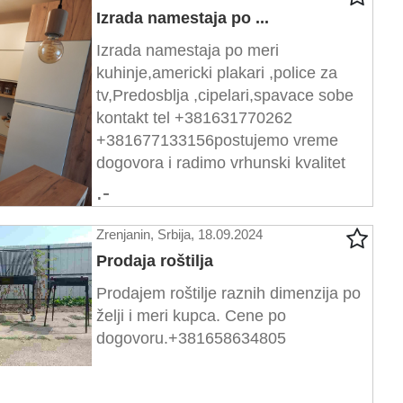
Izrada namestaja po ...
Izrada namestaja po meri
kuhinje,americki plakari ,police za
tv,Predosblja ,cipelari,spavace sobe
kontakt tel +381631770262
+381677133156postujemo vreme
dogovora i radimo vrhunski kvalitet
.-
Zrenjanin, Srbija, 18.09.2024
Prodaja roštilja
Prodajem roštilje raznih dimenzija po
želji i meri kupca. Cene po
dogovoru.+381658634805