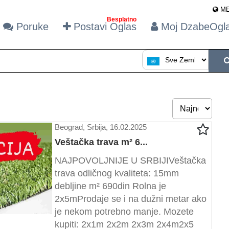
M
Besplatno
Poruke
Postavi Oglas
Moj DzabeOg
Beograd, Srbija, 16.02.2025
Veštačka trava m² 6...
NAJPOVOLJNIJE U SRBIJIVeštačka
trava odličnog kvaliteta: 15mm
debljine m² 690din Rolna je
2x5mProdaje se i na dužni metar ako
je nekom potrebno manje. Mozete
kupiti: 2x1m 2x2m 2x3m 2x4m2x5